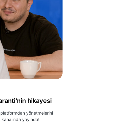
aranti’nin hikayesi
ir platformdan yönetmelerini
 kanalında yayında!