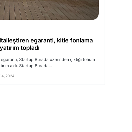
italleştiren egaranti, kitle fonlama
yatırım topladı
ren egaranti, Startup Burada üzerinden çıktığı tohum
tırım aldı. Startup Burada…
 4, 2024