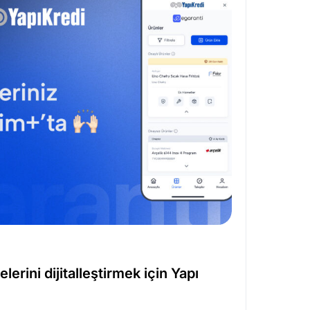
lerini dijitalleştirmek için Yapı