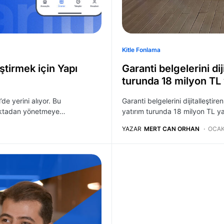
Kitle Fonlama
eştirmek için Yapı
Garanti belgelerini dij
turunda 18 milyon TL 
de yerini alıyor. Bu
Garanti belgelerini dijitalleşti
 noktadan yönetmeye…
yatırım turunda 18 milyon TL ya
YAZAR
MERT CAN ORHAN
OCAK