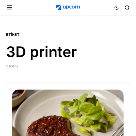
ETIKET
3D printer
2 içerik