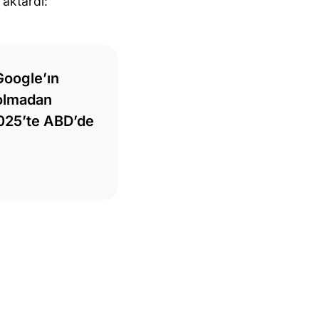
aktardı:
Google’ın
 olmadan
2025’te ABD’de