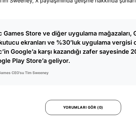
Tim Sweeney, X paylaşımında gelişme hakkında şunları 
c Games Store ve diğer uygulama mağazaları, 
kutucu ekranları ve %30’luk uygulama vergisi
c’in Google’a karşı kazandığı zafer sayesinde 
gle Play Store’a geliyor.
Games CEO’su Tim Sweeney
YORUMLARI GÖR (0)