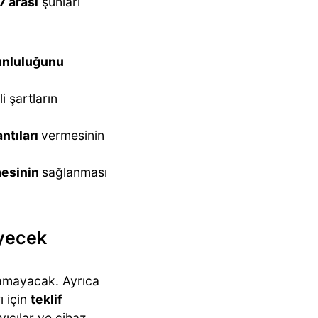
7 arası
şunları
unluluğunu
i şartların
ntıları
vermesinin
mesinin
sağlanması
eyecek
şamayacak. Ayrıca
ı için
teklif
ıcılar ve cihaz