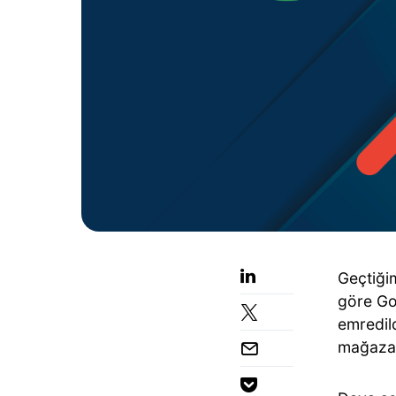
Geçtiği
göre Go
emredild
mağazal