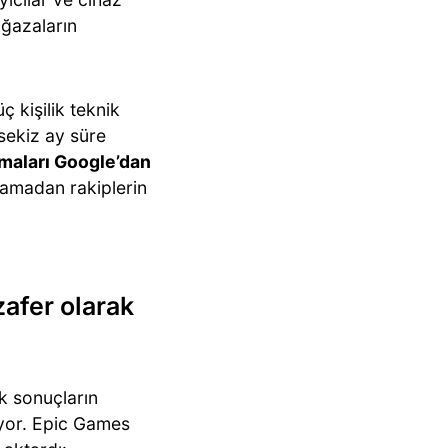
ağazaların
 kişilik teknik
 sekiz ay süre
amaları Google’dan
rlamadan rakiplerin
afer olarak
ek sonuçların
iyor. Epic Games