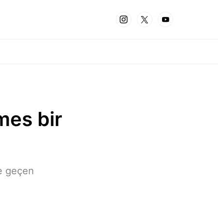
mes bir
ne geçen