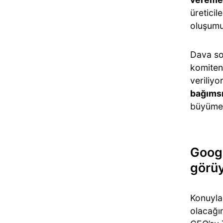
üreticil
oluşumu
Dava so
komiteni
veriliyor
bağımsı
büyümes
Googl
görü
Konuyla 
olacağı