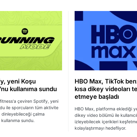
fy, yeni Koşu
HBO Max, TikTok ben
nu kullanıma sundu
kısa dikey videoları t
etmeye başladı
fitness'a çeviren Spotify, yeni
u ile sporcuların tüm aktivite
HBO Max, platforma eklediği ye
dinleyebileceği çalma
dikey video bölümü ile kullanıcı
ni kullanıma sundu.
izleyebilecek içerikleri keşfetm
kolaylaştırmayı hedefliyor.