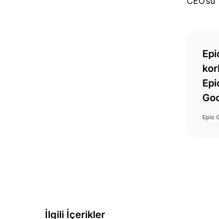
CEO’su 
Epi
kor
Epi
Goo
Epic 
İlgili İçerikler