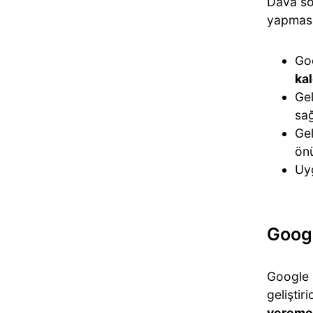
Dava s
yapması
Goo
ka
Gel
sa
Gel
ön
Uy
Googl
Google 
geliştir
vereme