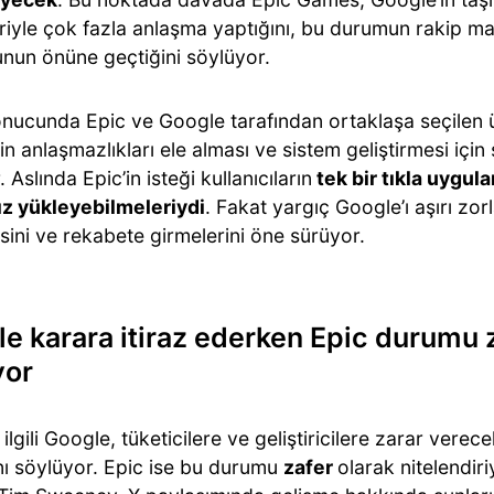
eriyle çok fazla anlaşma yaptığını, bu durumun rakip m
nun önüne geçtiğini söylüyor.
nucunda Epic ve Google tarafından ortaklaşa seçilen üç
n anlaşmazlıkları ele alması ve sistem geliştirmesi için
. Aslında Epic’in isteği kullanıcıların
tek bir tıkla uygul
z yükleyebilmeleriydi
. Fakat yargıç Google’ı aşırı zo
ini ve rekabete girmelerini öne sürüyor.
e karara itiraz ederken Epic durumu z
yor
ilgili Google, tüketicilere ve geliştiricilere zarar verec
nı söylüyor. Epic ise bu durumu
zafer
olarak nitelendir