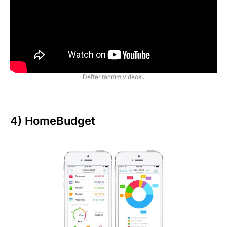
Defter tanıtım videosu
4) HomeBudget