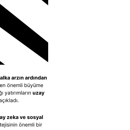
halka arzın ardından
i en önemli büyüme
ğı yatırımların
uzay
açıkladı.
pay zeka ve sosyal
ejisinin önemli bir