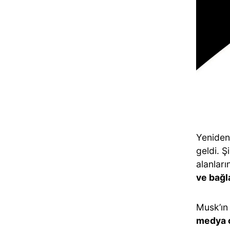
Yeniden
geldi. 
alanları
ve bağla
Musk’ın
medya o