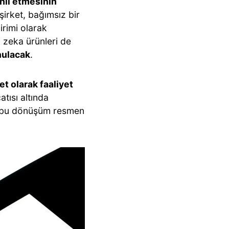
il etmesinin
irket, bağımsız bir
rimi olarak
 zeka ürünleri de
nulacak
.
ket olarak faaliyet
tısı altında
kte bu dönüşüm resmen