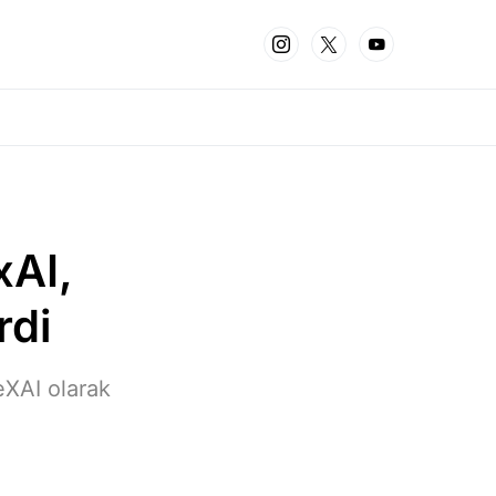
xAI,
rdi
eXAI olarak