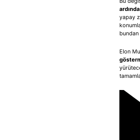
Bu değiş
ardınd
yapay z
konumla
bundan
Elon Mu
göster
yürütece
tamamla