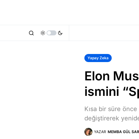
Yapay Zeka
Elon Musk
ismini “S
Kısa bir süre önce
değiştirerek yenid
YAZAR
MEMBA GÜL SAR