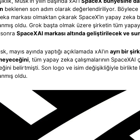
iklik, Musk’ın yılın başında xAI’ı
SpaceX bünyesine dah
an
beklenen son adım olarak değerlendiriliyor. Böylece ş
eka markası olmaktan çıkarak SpaceX’in yapay zeka bi
nmış oldu. Grok başta olmak üzere şirketin tüm yapay
 sonra
SpaceXAI markası altında geliştirilecek ve su
sk, mayıs ayında yaptığı açıklamada xAI’ın
ayrı bir şir
meyeceğini
, tüm yapay zeka çalışmalarının SpaceXAI ça
ğini belirtmişti. Son logo ve isim değişikliğiyle birli
nmış oldu.