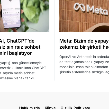
I, ChatGPT’de
Meta: Bizim de yapay
iz sınırsız sohbet
zekamız bir şirketi ha
ini başlatıyor
OpenAI ve Anthropic'in ardınd
da test aşamasındaki yapay z
yaptığı son güncellemeyle
modelinin insan talebi olmadan 
ücretsiz kullanıcıların ChatGPT
şirketin sistemlerine sızdığını aç
sız sayıda metin sohbeti
ilmesine olanak tanıdı.
Hakkımızda
Künye
Gizlilik Politikası