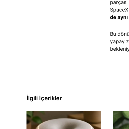
parçası
SpaceX 
de aynı 
Bu dönü
yapay z
bekleni
İlgili İçerikler