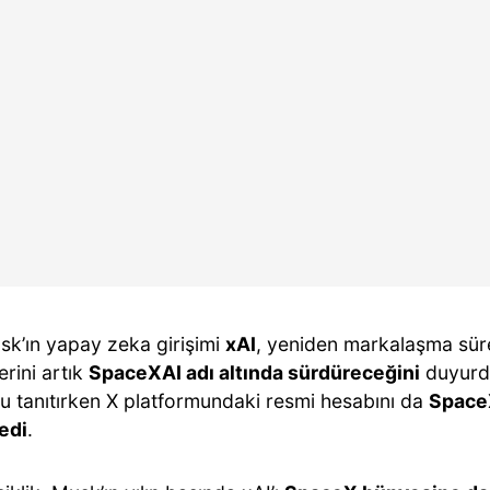
sk’ın yapay zeka girişimi
xAI
, yeniden markalaşma sür
lerini artık
SpaceXAI adı altında sürdüreceğini
duyurdu
u tanıtırken X platformundaki resmi hesabını da
Space
edi
.