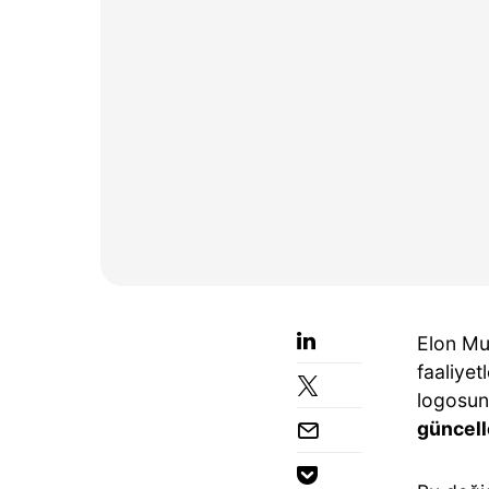
Elon Mu
faaliyet
logosun
güncell