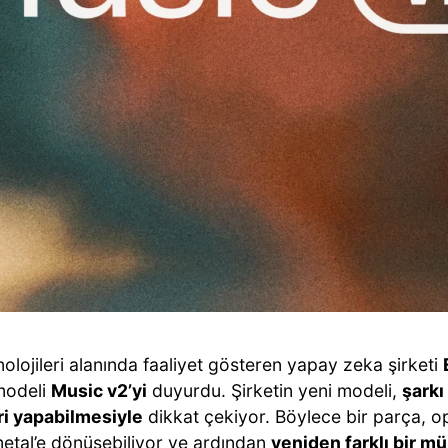
olojileri alanında faaliyet gösteren yapay zeka şirketi
modeli
Music v2’yi
duyurdu. Şirketin yeni modeli,
şarkı
ri yapabilmesiyle
dikkat çekiyor. Böylece bir parça, op
etal’e dönüşebiliyor ve ardından
yeniden farklı bir mü