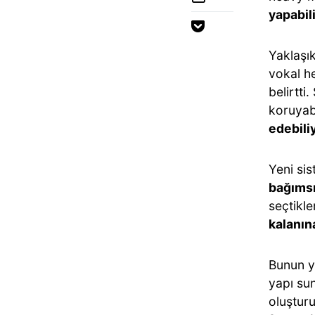
yapabil
Yaklaşık
vokal h
belirtti
koruyab
edebili
Yeni sis
bağımsı
seçtikle
kalanı
Bunun y
yapı sun
oluşturu