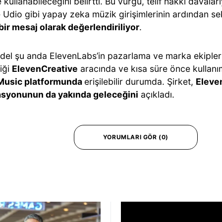
kullanabileceğini belirtti. Bu vurgu, telif hakkı daval
 Udio gibi yapay zeka müzik girişimlerinin ardından se
bir mesaj olarak değerlendiriliyor
.
del şu anda ElevenLabs’in pazarlama ve marka ekipler
diği
ElevenCreative
aracında ve kısa süre önce kullanı
Music platformunda
erişilebilir durumda. Şirket,
Eleve
syonunun da yakında geleceğini
açıkladı.
YORUMLARI GÖR (0)