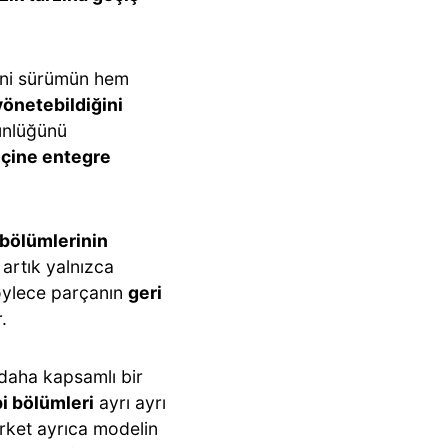
yeni sürümün hem
yönetebildiğini
tünlüğünü
 içine entegre
i bölümlerinin
 artık yalnızca
böylece parçanın
geri
.
daha kapsamlı bir
bi bölümleri
ayrı ayrı
irket ayrıca modelin