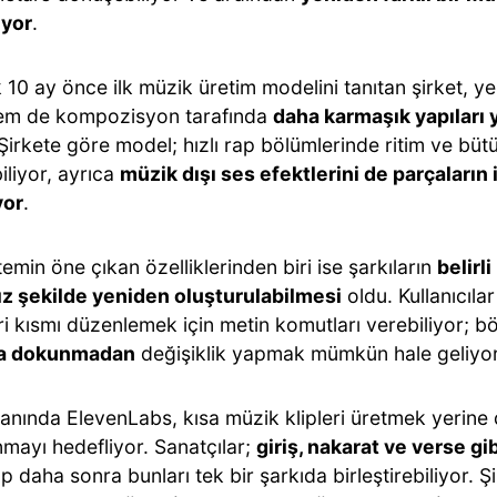
iyor
.
 10 ay önce ilk müzik üretim modelini tanıtan şirket, 
em de kompozisyon tarafında
daha karmaşık yapıları 
. Şirkete göre model; hızlı rap bölümlerinde ritim ve bü
iliyor, ayrıca
müzik dışı ses efektlerini de parçaların
yor
.
temin öne çıkan özelliklerinden biri ise şarkıların
belirl
z şekilde yeniden oluşturulabilmesi
oldu. Kullanıcılar
ri kısmı düzenlemek için metin komutları verebiliyor; 
na dokunmadan
değişiklik yapmak mümkün hale geliyor
anında ElevenLabs, kısa müzik klipleri üretmek yerine 
mayı hedefliyor. Sanatçılar;
giriş, nakarat ve verse gi
p daha sonra bunları tek bir şarkıda birleştirebiliyor. Ş