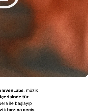
ElevenLabs
, müzik
 içerisinde tür
era ile başlayıp
zik tarzına geçiş