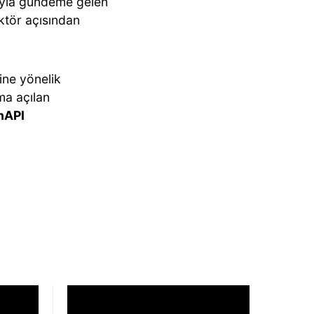
arıyla gündeme gelen
ktör açısından
ine yönelik
ma açılan
nAPI