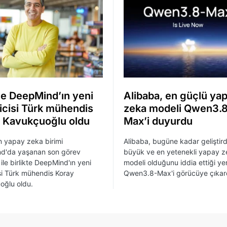
e DeepMind’ın yeni
Alibaba, en güçlü ya
icisi Türk mühendis
zeka modeli Qwen3.
 Kavukçuoğlu oldu
Max’i duyurdu
n yapay zeka birimi
Alibaba, bugüne kadar geliştird
d'da yaşanan son görev
büyük ve en yetenekli yapay z
ile birlikte DeepMind'ın yeni
modeli olduğunu iddia ettiği ye
si Türk mühendis Koray
Qwen3.8-Max'i görücüye çıkard
oğlu oldu.