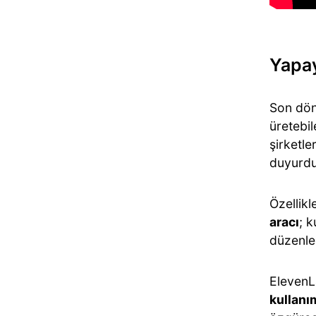
Yapay
Son dön
üretebil
şirketle
duyurdu
Özellikl
aracı
; k
düzenle
ElevenL
kullan