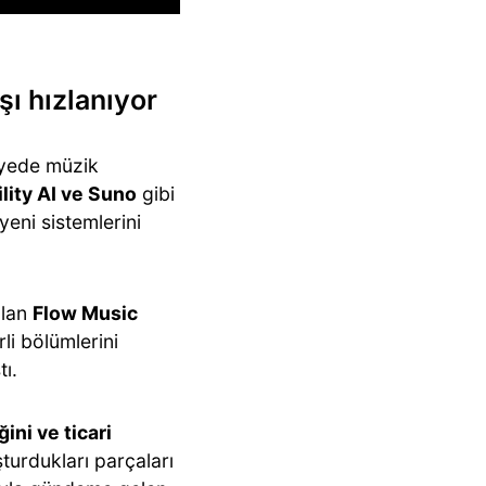
şı hızlanıyor
iyede müzik
lity AI ve Suno
gibi
eni sistemlerini
ılan
Flow Music
rli bölümlerini
ı.
ğini ve ticari
şturdukları parçaları