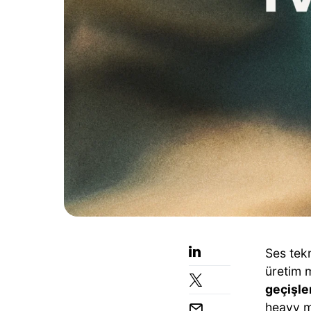
Ses tekn
üretim 
geçişle
heavy m