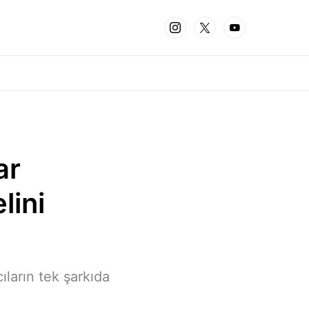
ar
lini
ların tek şarkıda