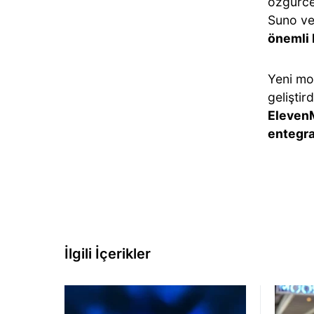
özgürce 
Suno ve
önemli 
Yeni mo
geliştir
Eleven
entegra
İlgili İçerikler