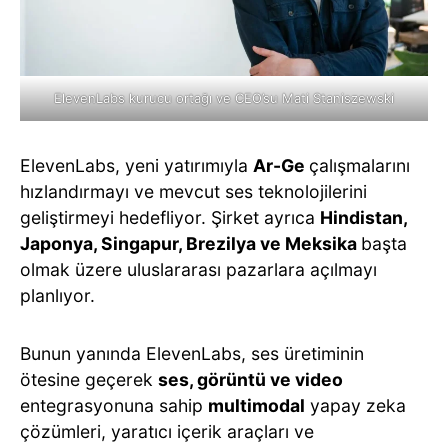
ElevenLabs kurucu ortağı ve CEO’su Mati Staniszewski
ElevenLabs, yeni yatırımıyla
Ar-Ge
çalışmalarını
hızlandırmayı ve mevcut ses teknolojilerini
geliştirmeyi hedefliyor. Şirket ayrıca
Hindistan,
Japonya, Singapur, Brezilya ve Meksika
başta
olmak üzere uluslararası pazarlara açılmayı
planlıyor.
Bunun yanında ElevenLabs, ses üretiminin
ötesine geçerek
ses, görüntü ve video
entegrasyonuna sahip
multimodal
yapay zeka
çözümleri, yaratıcı içerik araçları ve