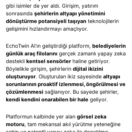
gibi isimler de yer aldı. Girişim, yatırım
sonrasında
şehirlerin altyapı yönetimini
dönüştürme potansiyeli taşıyan
teknolojilerin
gelişimini hızlandırmayı amaçlıyor.
EchoTwin AI’ın geliştirdiği platform,
belediyelerin
günlük araç filolarını
gerçek zamanlı yapay zeka
destekli
kentsel sensörler
haline getiriyor.
Böylelikle girişim, şehirlerin
dijital ikizini
oluşturuyor
. Oluşturulan ikiz sayesinde
altyapı
sorunlarının proaktif izlenmesi, öngörülmesi ve
çözümlenmesi
sağlanıyor. Bu sayede şehirler,
kendi kendini onarabilen bir hale
geliyor.
Platformun kalbinde yer alan
görsel zeka
motoru
, tam mekansal akıl yürütme yeteneğine
sahip ve patentli yapay zeka ile donatılmış