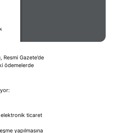
ı
, Resmi Gazete’de
aki ödemelerde
ıyor:
 elektronik ticaret
zleşme yapılmasına