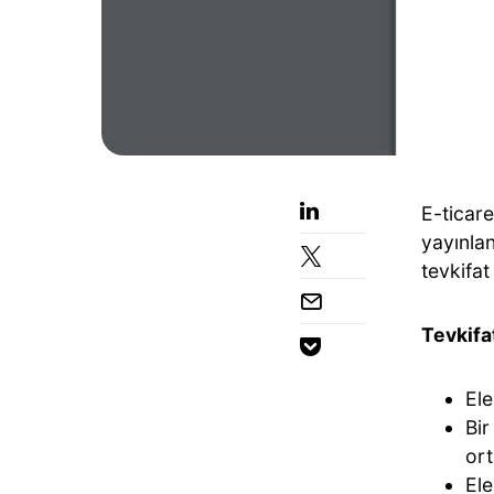
E-ticar
yayınla
tevkifat
Tevkifa
Ele
Bir
ort
Ele