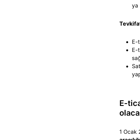
ya 
Tevkifat
E-t
E-t
sağ
Sat
ya
E-tic
olaca
1 Ocak 2
aracılığ