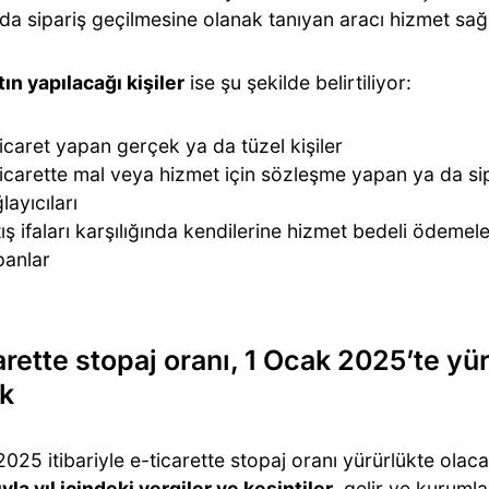
da sipariş geçilmesine olanak tanıyan aracı hizmet sağl
ın yapılacağı kişiler
ise şu şekilde belirtiliyor:
icaret yapan gerçek ya da tüzel kişiler
icarette mal veya hizmet için sözleşme yapan ya da si
layıcıları
ış ifaları karşılığında kendilerine hizmet bedeli ödemele
panlar
arette stopaj oranı, 1 Ocak 2025’te yü
k
025 itibariyle e-ticarette stopaj oranı yürürlükte olac
ıyla yıl içindeki vergiler ve kesintiler
, gelir ve kurumla