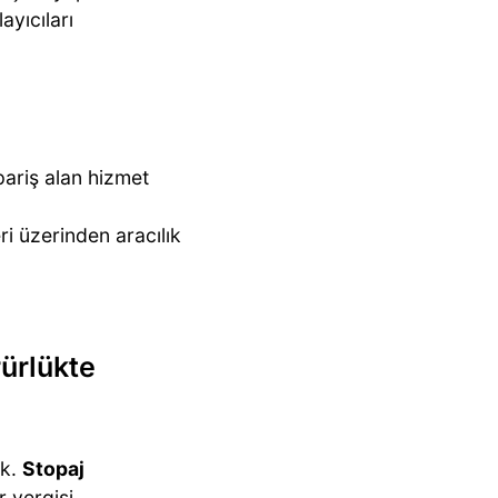
ayıcıları
pariş alan hizmet
ri üzerinden aracılık
rürlükte
ak.
Stopaj
r vergisi