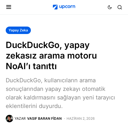
Yapay Zeka
DuckDuckGo, yapay
zekasız arama motoru
NoAI’ı tanıttı
DuckDuckGo, kullanıcıların arama
sonuçlarından yapay zekayı otomatik
olarak kaldırmasını sağlayan yeni tarayıcı
eklentilerini duyurdu.
YAZAR
VASIF BARAN FIDAN
HAZIRAN 2, 2026