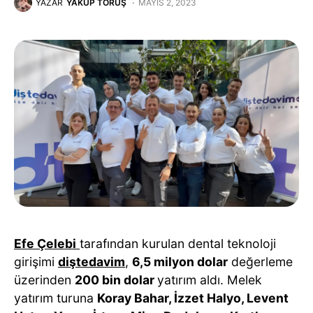
YAZAR
YAKUP TORUŞ
MAYIS 2, 2023
Efe Çelebi
tarafından kurulan dental teknoloji
girişimi
diştedavim
,
6,5 milyon dolar
değerleme
üzerinden
200 bin dolar
yatırım aldı. Melek
yatırım turuna
Koray Bahar, İzzet Halyo, Levent