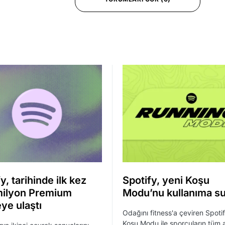
y, tarihinde ilk kez
Spotify, yeni Koşu
ilyon Premium
Modu’nu kullanıma s
ye ulaştı
Odağını fitness'a çeviren Spotif
Koşu Modu ile sporcuların tüm a