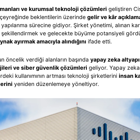
manları ve kurumsal teknoloji çözümleri
geliştiren Cis
çeyreğinde beklentilerin üzerinde
gelir ve kâr açıkla
yapılanma sürecine gidiyor. Şirket yönetimi, alınan kar
 şekillendirmek ve gelecekte büyüme potansiyeli görd
aynak ayırmak amacıyla alındığını
ifade etti.
un öncelik verdiği alanların başında
yapay zeka altyapıl
jileri ve siber güvenlik çözümleri
geliyor. Yapay zeka
rdeki kullanımının artması teknoloji şirketlerini
insan k
lerini
yeniden düzenlemeye yöneltiyor.