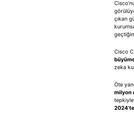
Cisco’
görülüyo
çıkan gü
kurumsal
geçtiğim
Cisco C
büyüme 
zeka kul
Öte yan
milyon 
tepkiyle
2024’te