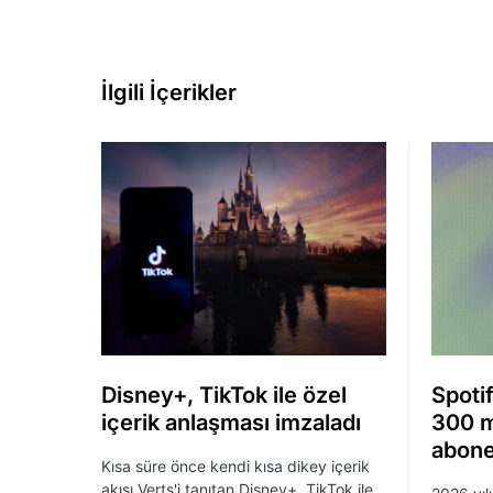
İlgili İçerikler
Disney+, TikTok ile özel
Spotif
içerik anlaşması imzaladı
300 m
abone
Kısa süre önce kendi kısa dikey içerik
akışı Verts'i tanıtan Disney+, TikTok ile