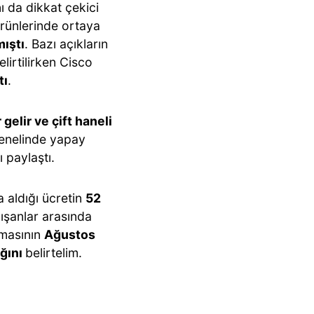
ı da dikkat çekici
ürünlerinde ortaya
mıştı
. Bazı açıkların
lirtilirken Cisco
tı
.
 gelir ve çift haneli
enelinde yapay
ı paylaştı.
 aldığı ücretin
52
lışanlar arasında
rmasının
Ağustos
ığını
belirtelim.