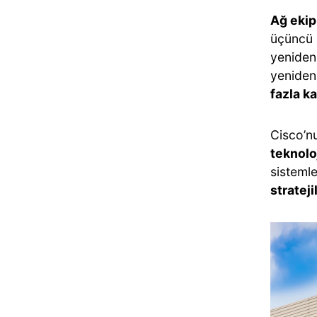
Ağ ekip
üçüncü 
yeniden 
yeniden
fazla k
Cisco’n
teknolo
sistemle
strateji