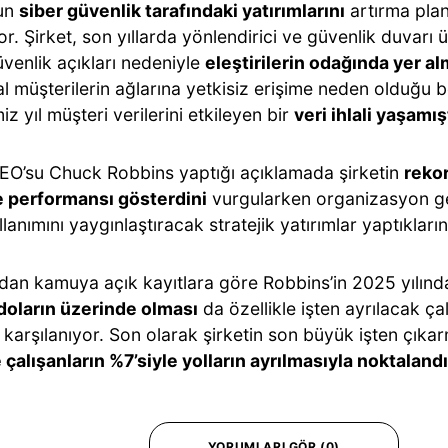
nun
siber güvenlik tarafındaki yatırımlarını
artırma plan
r. Şirket, son yıllarda yönlendirici ve güvenlik duvarı 
venlik açıkları nedeniyle
eleştirilerin odağında yer al
 müşterilerin ağlarına yetkisiz erişime neden olduğu be
iz yıl müşteri verilerini etkileyen bir
veri ihlali yaşamış
EO’su Chuck Robbins yaptığı açıklamada şirketin
rekor
performansı gösterdini
vurgularken organizasyon g
lanımını yaygınlaştıracak stratejik yatırımlar yaptıkların
dan kamuya açık kayıtlara göre Robbins’in 2025 yılında
doların üzerinde olması
da özellikle işten ayrılacak ça
 karşılanıyor. Son olarak şirketin son büyük işten çıka
 çalışanların %7’siyle yolların ayrılmasıyla noktaland
YORUMLARI GÖR (0)