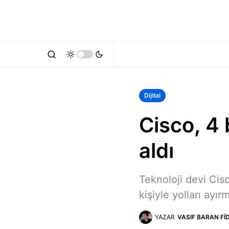
Dijital
Cisco, 4 
aldı
Teknoloji devi Ci
kişiyle yolları ayır
YAZAR
VASIF BARAN FI