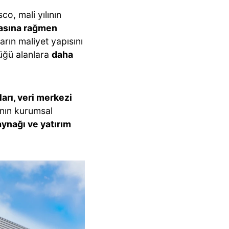
co, mali yılının
masına rağmen
arın maliyet yapısını
üğü alanlara
daha
arı, veri merkezi
nın kurumsal
aynağı ve yatırım