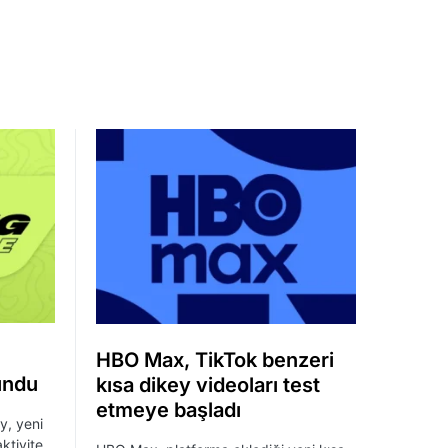
HBO Max, TikTok benzeri
undu
kısa dikey videoları test
etmeye başladı
y, yeni
ktivite