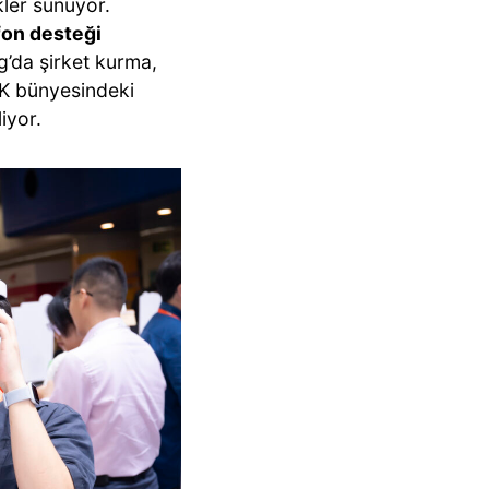
ler sunuyor.
fon desteği
g’da şirket kurma,
HK bünyesindeki
iyor.