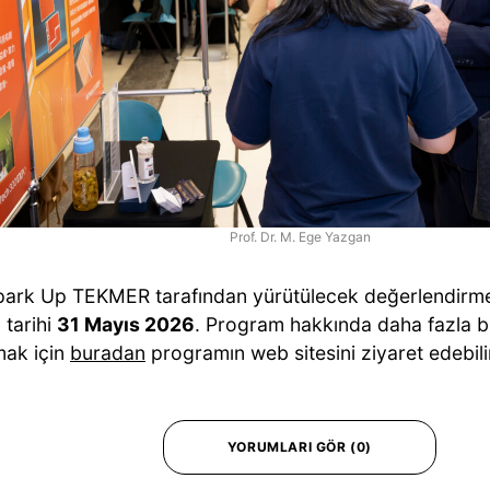
Prof. Dr. M. Ege Yazgan
park Up TEKMER tarafından yürütülecek değerlendirme 
 tarihi
31 Mayıs 2026
. Program hakkında daha fazla bi
ak için
buradan
programın web sitesini ziyaret edebilir
YORUMLARI GÖR (0)