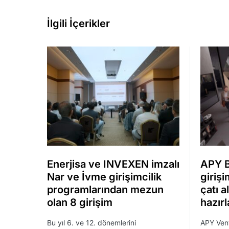
İlgili İçerikler
Enerjisa ve INVEXEN imzalı
APY 
Nar ve İvme girişimcilik
girişi
programlarından mezun
çatı a
olan 8 girişim
hazırl
Bu yıl 6. ve 12. dönemlerini
APY Vent