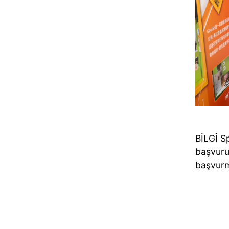
BİLGİ S
başvuru
başvurm