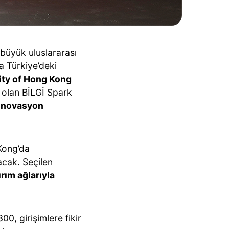
 büyük uluslararası
 Türkiye’deki
ity of Hong Kong
i olan BİLGİ Spark
 inovasyon
Kong’da
cak. Seçilen
rım ağlarıyla
0, girişimlere fikir