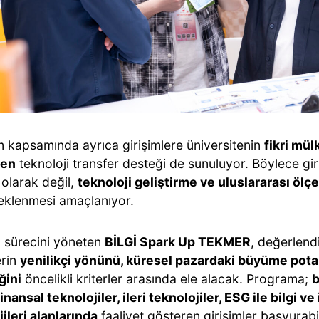
 kapsamında ayrıca girişimlere üniversitenin
fikri mül
den
teknoloji transfer desteği de sunuluyor. Böylece gir
 olarak değil,
teknoloji geliştirme ve uluslararası öl
eklenmesi amaçlanıyor.
 sürecini yöneten
BİLGİ Spark Up TEKMER
, değerlen
erin
yenilikçi yönünü, küresel pazardaki büyüme potan
ğini
öncelikli kriterler arasında ele alacak. Programa;
b
finansal teknolojiler, ileri teknolojiler, ESG ile bilgi ve
ileri alanlarında
faaliyet gösteren girişimler başvurabi