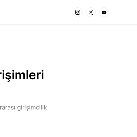
işimleri
rası girişimcilik