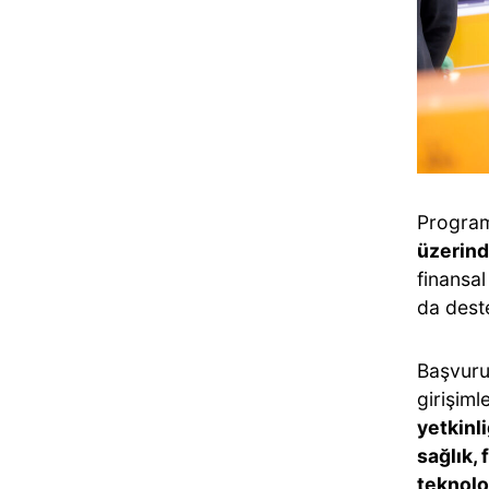
Program
üzerin
finansal
da dest
Başvuru
girişiml
yetkinli
sağlık, 
teknoloj