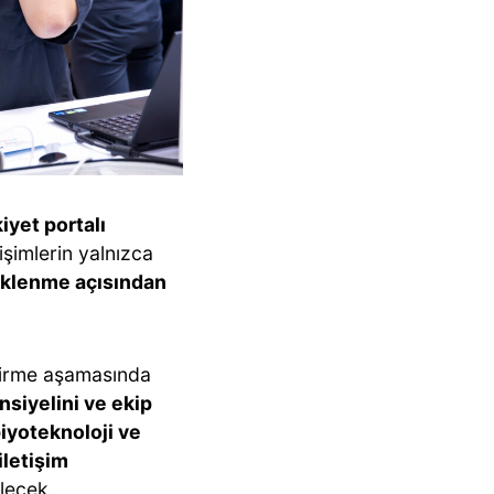
kiyet portalı
işimlerin yalnızca
çeklenme açısından
dirme aşamasında
siyelini ve ekip
iyoteknoloji ve
 iletişim
lecek.