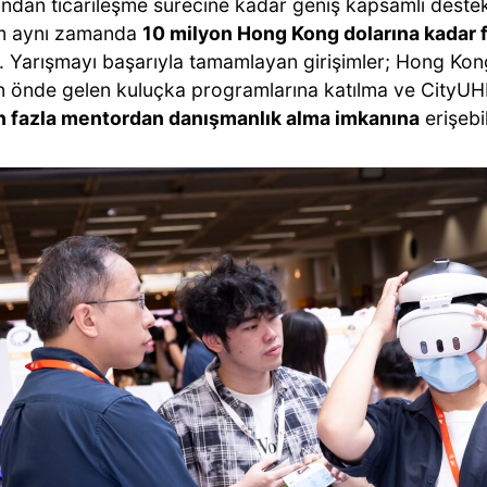
ndan ticarileşme sürecine kadar geniş kapsamlı destek
m aynı zamanda
10 milyon Hong Kong dolarına kadar 
r. Yarışmayı başarıyla tamamlayan girişimler; Hong Kon
n önde gelen kuluçka programlarına katılma ve CityU
 fazla mentordan danışmanlık alma imkanına
erişebil