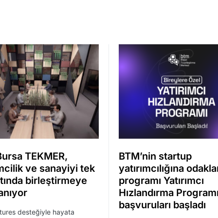
Bursa TEKMER,
BTM’nin startup
mcilik ve sanayiyi tek
yatırımcılığına odakl
ltında birleştirmeye
programı Yatırımcı
anıyor
Hızlandırma Programı
başvuruları başladı
ures desteğiyle hayata