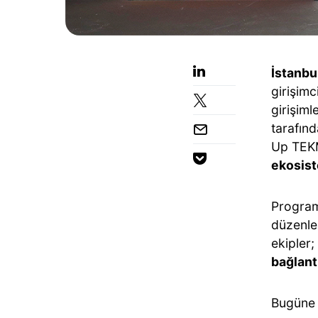
İstanbu
girişimc
girişiml
tarafın
Up TEKME
ekosist
Program
düzenl
ekipler;
bağlant
Bugüne