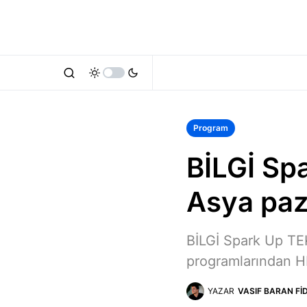
Program
BİLGİ Spa
Asya paz
BİLGİ Spark Up TEKM
programlarından HK
YAZAR
VASIF BARAN FI