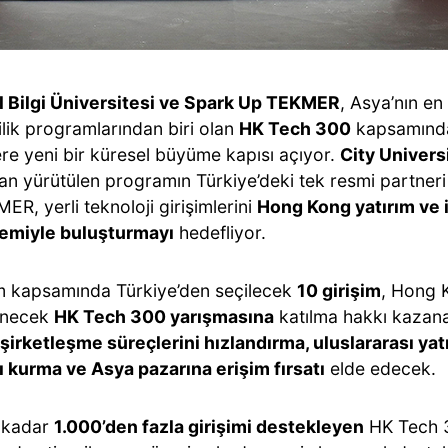
l Bilgi Üniversitesi ve Spark Up TEKMER
, Asya’nın en
ilik programlarından biri olan
HK Tech 300
kapsamında
ere yeni bir küresel büyüme kapısı açıyor.
City Univers
dan yürütülen programın Türkiye’deki tek resmi partner
R, yerli teknoloji girişimlerini
Hong Kong yatırım ve
emiyle buluşturmayı
hedefliyor.
 kapsamında Türkiye’den seçilecek
10 girişim
, Hong 
enecek
HK Tech 300 yarışmasına
katılma hakkı kazana
şirketleşme süreçlerini hızlandırma, uluslararası yatı
ı kurma ve Asya pazarına erişim fırsatı
elde edecek.
 kadar
1.000’den fazla girişimi destekleyen
HK Tech 30