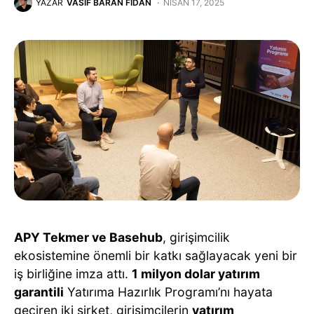
YAZAR
VASIF BARAN FIDAN
NISAN 17, 2025
APY Tekmer ve Basehub
, girişimcilik
ekosistemine önemli bir katkı sağlayacak yeni bir
iş birliğine imza attı.
1 milyon dolar yatırım
garantili
Yatırıma Hazırlık Programı’nı hayata
geçiren iki şirket, girişimcilerin
yatırım