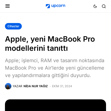
Cihazlar
Apple, yeni MacBook Pro
modellerini tanıttı
Apple; işlemci, RAM ve tasarım noktasında
MacBook Pro ve Air’lerde yeni güncelleme
ve yapılandırmalara gittiğini duyurdu.
YAZAR
NIDA NUR YAĞIZ
EKIM 31, 2024