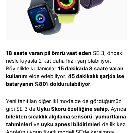
18 saate varan pil ömrü vaat eden
SE 3, önceki
nesle kıyasla 2 kat daha hızlı şarj olabiliyor.
Böylelikle kullanıcılar
15 dakikada 8 saate varan
kullanım
elde edebiliyor.
45 dakikalık şarjda ise
bataryanın %80’i doldurulabiliyor
.
Yeni tanıtılan diğer iki modelde de gördüğümüz
gibi SE 3 de
Uyku Skoru özelliğine sahip
. Ayrıca
bilekten sıcaklık algılama sensörü
,
yumurtlama
tahminleri
ve
uyku apnesi bildirimleri
de ilk kez
Apple’ın uygun fiyatlı modeli SE’de karşımıza