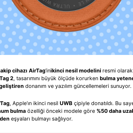
akip cihazı
AirTag
’in
ikinci nesil modelini
resmi olara
rTag 2
, tasarımını büyük ölçüde korurken
bulma yetene
geliştiren
donanım ve yazılım güncellemeleri sunuyor
rTag
, Apple’ın ikinci nesil
UWB
çipiyle donatıldı. Bu say
num bulma
özelliği önceki modele göre
%50 daha uza
den
eşyaları bulmayı sağlıyor.