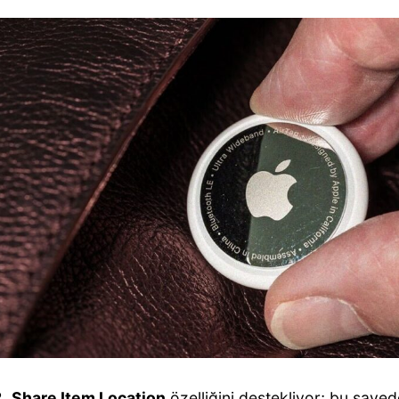
2,
Share Item Location
özelliğini destekliyor; bu saye