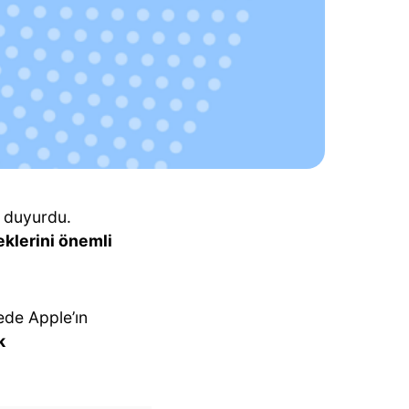
k duyurdu.
klerini önemli
.
ede Apple’ın
k