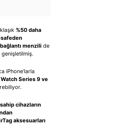
klaşık
%50 daha
esafeden
bağlantı menzili
de
 genişletilmiş.
ca iPhone’larla
 Watch Series 9 ve
ebiliyor.
sahip cihazların
ından
irTag aksesuarları