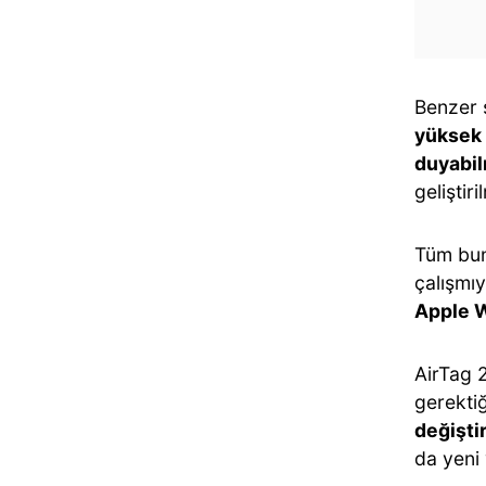
Benzer 
yüksek
duyabi
geliştir
Tüm bun
çalışmıy
Apple W
AirTag 2
gerektiğ
değişti
da yeni