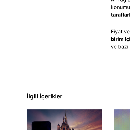
konum
taraflar
Fiyat ve
birim iç
ve bazı
İlgili İçerikler