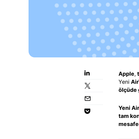
Apple
,
t
Yeni
Ai
ölçüde 
Yeni Ai
tam ko
mesafe