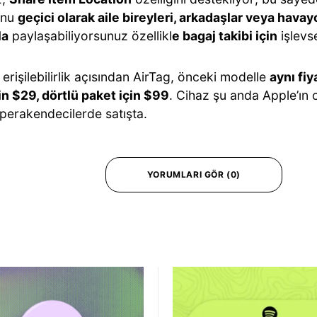
unu
geçici olarak aile bireyleri, arkadaşlar veya hava
la
paylaşabiliyorsunuz özellikl
e bagaj takibi için
işlevs
 erişilebilirlik açısından AirTag, önceki modelle
aynı fiy
in $29, dörtlü paket için $99
. Cihaz şu anda Apple’ın
 perakendecilerde satışta.
YORUMLARI GÖR (0)