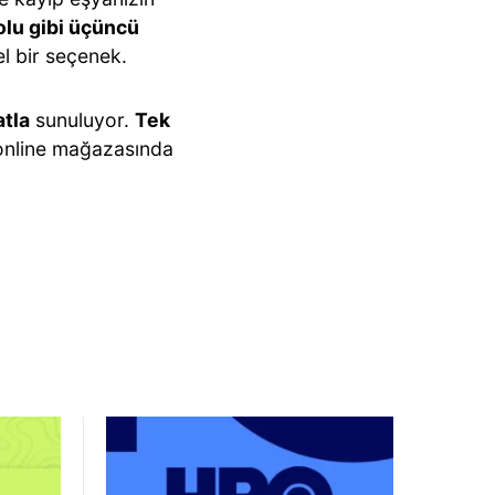
yolu gibi üçüncü
el bir seçenek.
atla
sunuluyor.
Tek
 online mağazasında