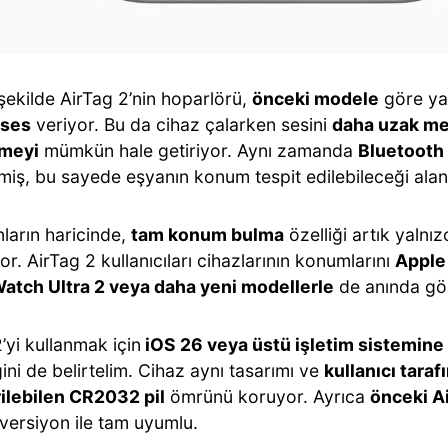
şekilde AirTag 2’nin hoparlörü,
önceki modele
göre ya
 ses
veriyor. Bu da cihaz çalarken sesini
daha uzak m
lmeyi
mümkün hale getiriyor. Aynı zamanda
Bluetooth 
ilmiş, bu sayede eşyanın konum tespit edilebileceği alan
ların haricinde,
tam konum bulma
özelliği artık yalnız
or. AirTag 2 kullanıcıları cihazlarının konumlarını
Apple
atch Ultra 2 veya daha yeni modellerle
de anında gör
’yi kullanmak için
iOS 26 veya üstü işletim sistemine 
ini de belirtelim. Cihaz aynı tasarımı ve
kullanıcı taraf
rilebilen CR2032 pil
ömrünü koruyor. Ayrıca
önceki A
 versiyon ile tam uyumlu.