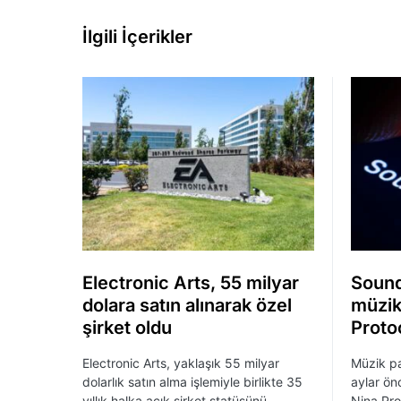
İlgili İçerikler
Electronic Arts, 55 milyar
Sound
dolara satın alınarak özel
müzik
şirket oldu
Protoc
Electronic Arts, yaklaşık 55 milyar
Müzik p
dolarlık satın alma işlemiyle birlikte 35
aylar ön
yıllık halka açık şirket statüsünü
Nina Pro