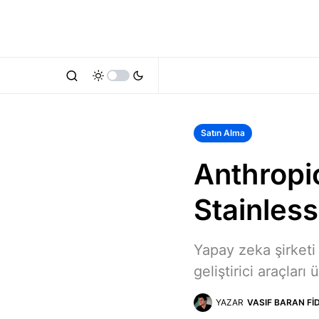
Satın Alma
Anthropic
Stainless’
Yapay zeka şirketi
geliştirici araçları
YAZAR
VASIF BARAN FI