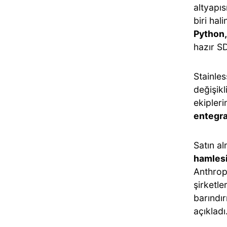
altyapı
biri hal
Python,
hazır SD
Stainles
değişikl
ekipler
entegra
Satın al
hamles
Anthrop
şirketle
barındır
açıkladı