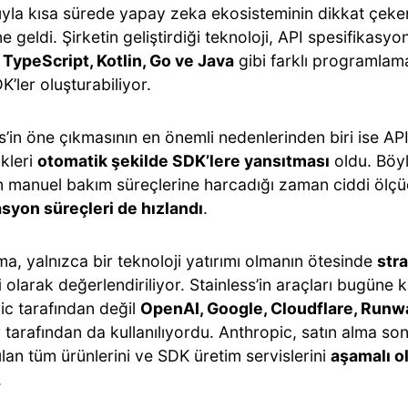
sıyla kısa sürede yapay zeka ekosisteminin dikkat çek
ine geldi. Şirketin geliştirdiği teknoloji, API spesifikasyo
 TypeScript, Kotlin, Go ve Java
gibi farklı programlama
K’ler oluşturabiliyor.
s’in öne çıkmasının en önemli nedenlerinden biri ise API
ikleri
otomatik şekilde SDK’lere yansıtması
oldu. Böyle
in manuel bakım süreçlerine harcadığı zaman ciddi ölçü
syon süreçleri de hızlandı
.
ma, yalnızca bir teknoloji yatırımı olmanın ötesinde
stra
i
olarak değerlendiriliyor. Stainless’in araçları bugüne 
ic tarafından değil
OpenAI, Google, Cloudflare, Runwa
r tarafından da kullanılıyordu. Anthropic, satın alma son
ılan tüm ürünlerini ve SDK üretim servislerini
aşamalı o
.