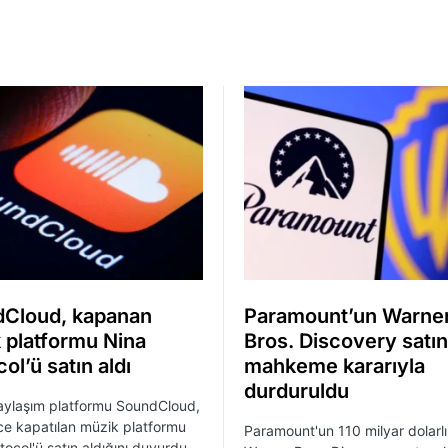
Cloud, kapanan
Paramount’un Warne
 platformu Nina
Bros. Discovery satın 
ol’ü satın aldı
mahkeme kararıyla
durduruldu
aylaşım platformu SoundCloud,
ce kapatılan müzik platformu
Paramount'un 110 milyar dolarl
tocol'ü satın aldığını duyurdu.