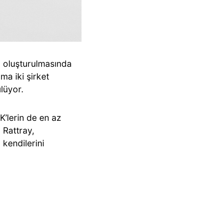
in oluşturulmasında
ma iki şirket
ülüyor.
’lerin de en az
. Rattray,
 kendilerini