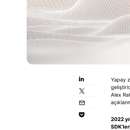
Yapay z
geliştiri
Alex Rat
açıklan
2022 yı
SDK’ler