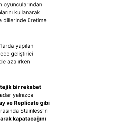
en oyuncularından
nlarını kullanarak
 dillerinde üretime
’larda yapılan
ce geliştirici
de azalırken
tejik bir rekabet
kadar yalnızca
y ve Replicate gibi
rasında Stainless’in
larak kapatacağını