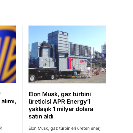
r
Elon Musk, gaz türbini
alımı,
üreticisi APR Energy’i
yaklaşık 1 milyar dolara
satın aldı
ık
Elon Musk, gaz türbinleri üreten enerji