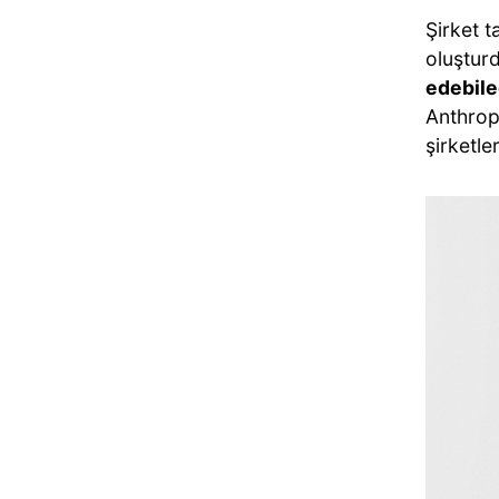
Şirket 
oluşturd
edebile
Anthropi
şirketle