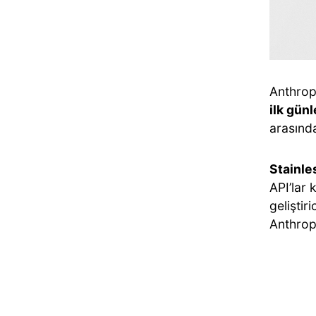
Anthropi
ilk gün
arasında
Stainle
API’lar 
geliştir
Anthrop