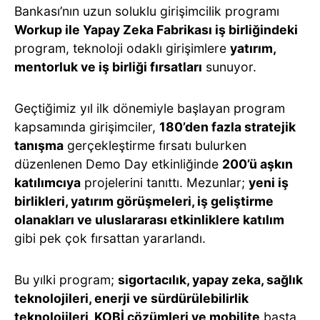
Bankası’nın uzun soluklu girişimcilik programı
Workup ile Yapay Zeka Fabrikası iş birliğindeki
program, teknoloji odaklı girişimlere
yatırım,
mentorluk ve iş birliği fırsatları
sunuyor.
Geçtiğimiz yıl ilk dönemiyle başlayan program
kapsamında girişimciler,
180’den fazla stratejik
tanışma
gerçekleştirme fırsatı bulurken
düzenlenen Demo Day etkinliğinde
200’ü aşkın
katılımcıya
projelerini tanıttı. Mezunlar;
yeni iş
birlikleri, yatırım görüşmeleri, iş geliştirme
olanakları ve uluslararası etkinliklere katılım
gibi pek çok fırsattan yararlandı.
Bu yılki program;
sigortacılık, yapay zeka, sağlık
teknolojileri, enerji ve sürdürülebilirlik
teknolojileri, KOBİ çözümleri ve mobilite
başta