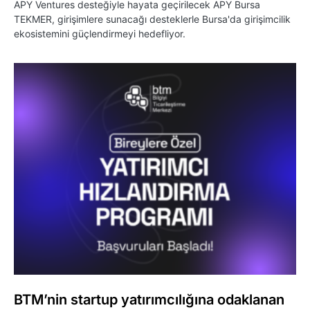
APY Ventures desteğiyle hayata geçirilecek APY Bursa
TEKMER, girişimlere sunacağı desteklerle Bursa'da girişimcilik
ekosistemini güçlendirmeyi hedefliyor.
BTM’nin startup yatırımcılığına odaklanan