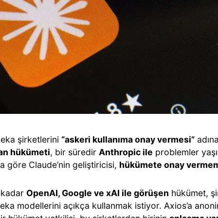
eka şirketlerini
“askeri kullanıma onay vermesi”
adına
an hükümeti
, bir süredir
Anthropic ile
problemler yaşı
 göre Claude’nin geliştiricisi,
hükümete onay vermeme
 kadar
OpenAI, Google ve xAI ile görüşen
hükümet, şir
eka modellerini açıkça kullanmak istiyor. Axios’a anon