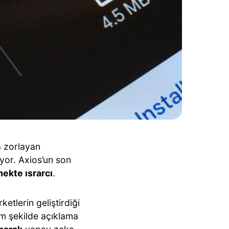
 zorlayan
yor. Axios’un son
kte ısrarcı
.
ketlerin geliştirdiği
im şekilde açıklama