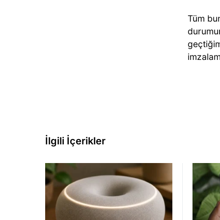
Tüm bun
durumu
geçtiğim
imzalamı
İlgili İçerikler