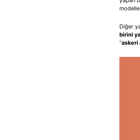
yapan bi
modeller
Diğer y
birini 
“
askeri