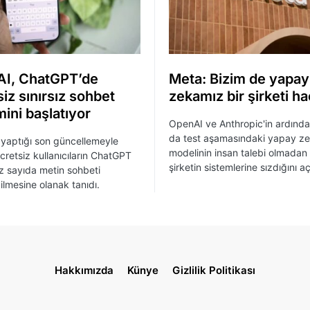
I, ChatGPT’de
Meta: Bizim de yapay
iz sınırsız sohbet
zekamız bir şirketi ha
ini başlatıyor
OpenAI ve Anthropic'in ardınd
da test aşamasındaki yapay z
yaptığı son güncellemeyle
modelinin insan talebi olmadan 
ücretsiz kullanıcıların ChatGPT
şirketin sistemlerine sızdığını aç
sız sayıda metin sohbeti
ilmesine olanak tanıdı.
Hakkımızda
Künye
Gizlilik Politikası