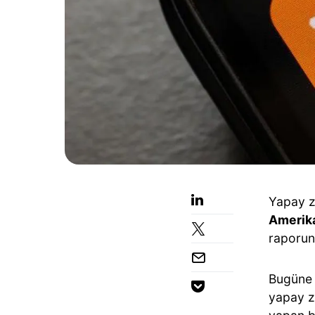
Yapay z
Amerik
raporuna
Bugüne
yapay z