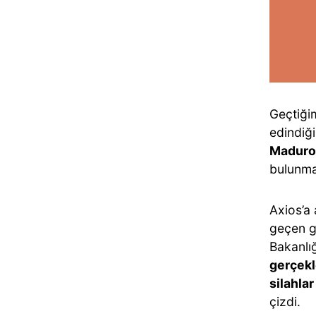
Geçtiği
edindiği
Maduro’
bulunmam
Axios’a 
geçen gö
Bakanlığ
gerçekl
silahlar
çizdi.