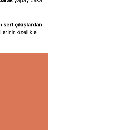
parak
yapay zeka
 sert çıkışlardan
lerinin özellikle