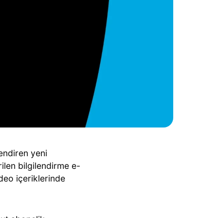
lendiren yeni
len bilgilendirme e-
eo içeriklerinde