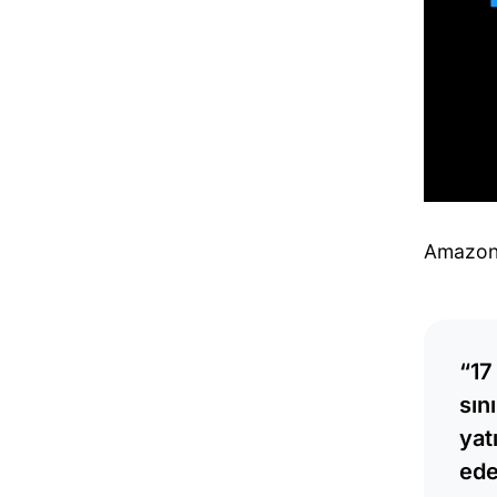
Amazon’u
“17
sın
yat
ede