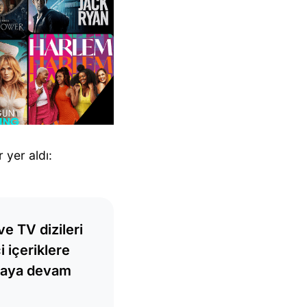
 yer aldı:
ve TV dizileri
i içeriklere
rmaya devam