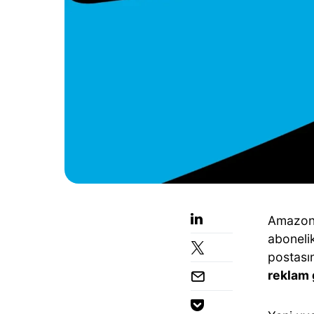
Amazon
aboneli
postası
reklam 