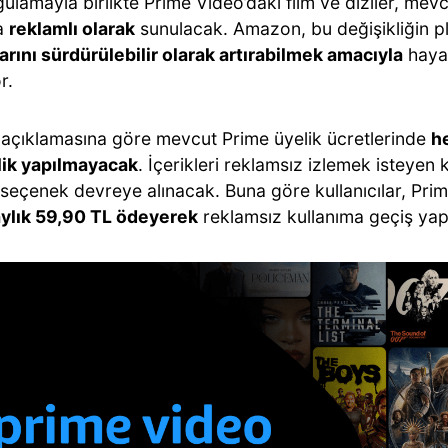
ulamayla birlikte Prime Video’daki film ve diziler, mev
a
reklamlı olarak
sunulacak. Amazon, bu değişikliğin pl
arını sürdürülebilir olarak artırabilmek amacıyla
hayat
r.
n açıklamasına göre mevcut Prime üyelik ücretlerinde
h
lik yapılmayacak
. İçerikleri reklamsız izlemek isteyen k
 seçenek devreye alınacak. Buna göre kullanıcılar, Prim
aylık 59,90 TL ödeyerek
reklamsız kullanıma geçiş yap