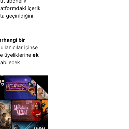
cut abonelik
atformdaki içerik
a geçirildiğini
erhangi bir
ullanıcılar içinse
e üyeliklerine
ek
abilecek.