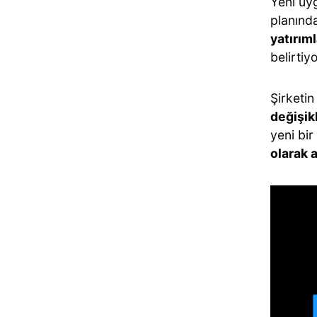
Yeni uyg
planınd
yatırıml
belirtiyo
Şirketi
değişik
yeni bir
olarak 