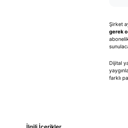
Şirket a
gerek o
aboneli
sunulac
Dijital
yaygınl
farklı p
İlgili İçerikler