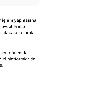
r işlem yapmasına
 mevcut Prime
ı ek paket olarak
ri son dönemde
ibi platformlar da
ı.