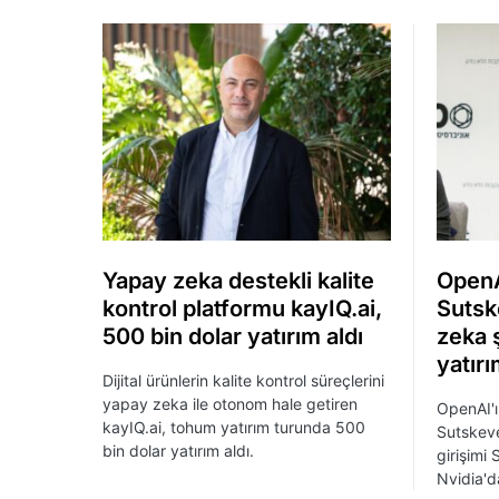
Yapay zeka destekli kalite
OpenA
kontrol platformu kayIQ.ai,
Sutsk
500 bin dolar yatırım aldı
zeka ş
yatırı
Dijital ürünlerin kalite kontrol süreçlerini
yapay zeka ile otonom hale getiren
OpenAI'ı
kayIQ.ai, tohum yatırım turunda 500
Sutskev
bin dolar yatırım aldı.
girişimi
Nvidia'da