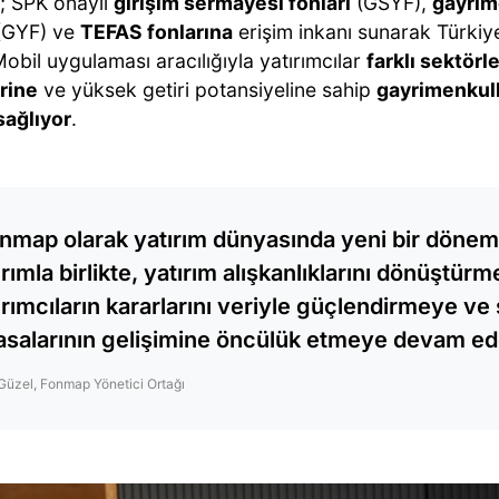
 SPK onaylı
girişim sermayesi fonları
(GSYF),
gayrim
(GYF) ve
TEFAS fonlarına
erişim inkanı sunarak Türkiye
Mobil uygulaması aracılığıyla yatırımcılar
farklı sektör
erine
ve yüksek getiri potansiyeline sahip
gayrimenkul
sağlıyor
.
nmap olarak yatırım dünyasında yeni bir dönem 
ırımla birlikte, yatırım alışkanlıklarını dönüştür
ırımcıların kararlarını veriyle güçlendirmeye v
asalarının gelişimine öncülük etmeye devam ed
Güzel, Fonmap Yönetici Ortağı