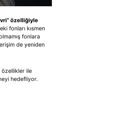
ri” özelliğiyle
eki fonları kısmen
dolmamış fonlara
erişim de yeniden
zellikler ile
eyi hedefliyor.