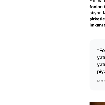
Fonmap;
fonları
atıyor. 
şirketl
imkanı 
“Fo
yat
yat
piy
Sami 