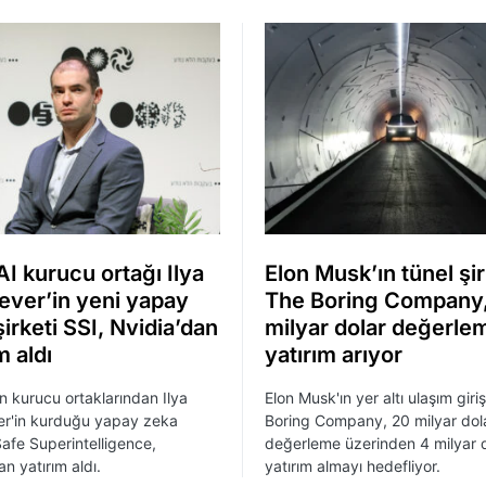
I kurucu ortağı Ilya
Elon Musk’ın tünel şir
ever’in yeni yapay
The Boring Company
irketi SSI, Nvidia’dan
milyar dolar değerle
m aldı
yatırım arıyor
n kurucu ortaklarından Ilya
Elon Musk'ın yer altı ulaşım giri
er'in kurduğu yapay zeka
Boring Company, 20 milyar dol
 Safe Superintelligence,
değerleme üzerinden 4 milyar 
n yatırım aldı.
yatırım almayı hedefliyor.