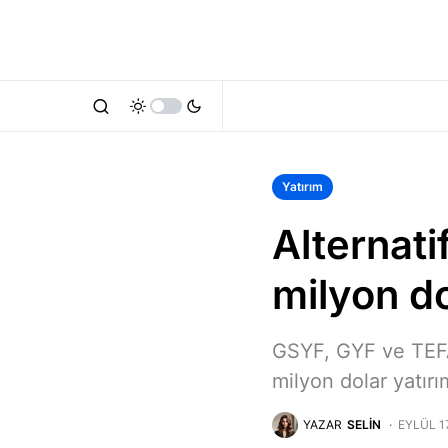
Yatırım
Alternati
milyon do
GSYF, GYF ve TEFA
milyon dolar yatırı
YAZAR
SELIN
EYLÜL 1