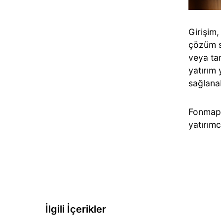
Girişim
çözüm su
veya ta
yatırım
sağlanab
Fonmap, 
yatırımc
İlgili İçerikler