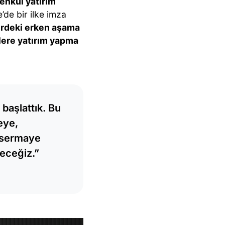
enkul yatırım
’de bir ilke imza
lerdeki erken aşama
lere yatırım yapma
başlattık. Bu
meye,
e sermaye
eceğiz.”