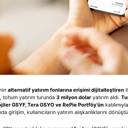
’nin
alternatif yatırım fonlarına erişimi dijitalleştiren
i
 tohum yatırım turunda
3 milyon dolar
yatırım aldı.
Tu
jiler GSYF, Tera GSYO ve RePie Portföy’ün
katılımıyl
da girişim, kullanıcıların yatırım alışkanlıklarını dönüşt