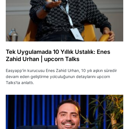
Tek Uygulamada 10 Yıllık Ustalık: Enes
Zahid Urhan | upcorn Talks
Easyapp'in kurucusu Enes Zahid Urhan, 10 yılı aşkın süredir
devam eden geliştirme yolculuğunun detaylarını upcorn
Talks'ta anlattı.