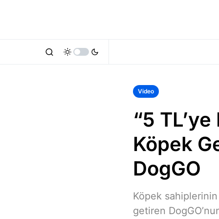
Video
“5 TL’ye
Köpek Ge
DogGO
Köpek sahiplerinin
getiren DogGO’nun