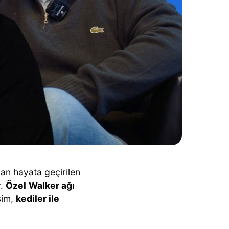
an hayata geçirilen
r.
Özel
Walker ağı
şim,
kediler ile