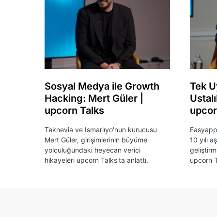
Sosyal Medya ile Growth
Tek U
Hacking: Mert Güler |
Ustal
upcorn Talks
upcor
Teknevia ve Ismarlıyo'nun kurucusu
Easyapp'
Mert Güler, girişimlerinin büyüme
10 yılı 
yolculuğundaki heyecan verici
geliştir
hikayeleri upcorn Talks'ta anlattı.
upcorn Ta