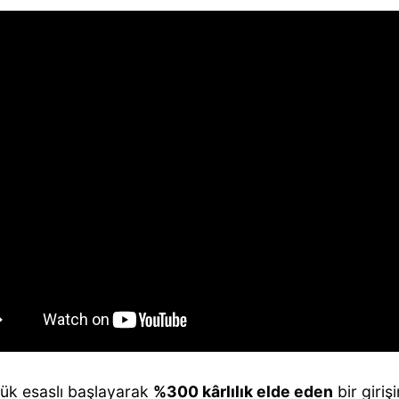
lük esaslı başlayarak
%300 kârlılık elde eden
bir giri