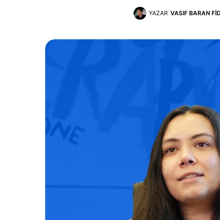
YAZAR
VASIF BARAN FI