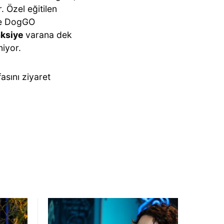
. Özel eğitilen
kte DogGO
aksiye
varana dek
niyor.
sını ziyaret