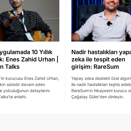
ygulamada 10 Yıllık
Nadir hastalıkları yap
ık: Enes Zahid Urhan |
zeka ile tespit eden
n Talks
girişim: RareSum
in kurucusu Enes Zahid Urhan,
Yapay zeka destekli özel algori
aşkın süredir devam eden
ile nadir hastalıkları teşhis edeb
me yolculuğunun detaylarını
RareSum'ın hikayesini kurucu o
lks'ta anlattı.
Çağatay Güler'den dinleyin.