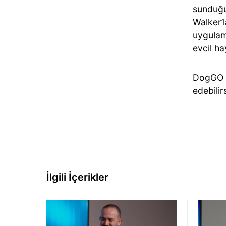
sunduğu 
Walker’
uygulam
evcil h
DogGO h
edebilir
İlgili İçerikler