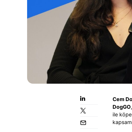
Cem Do
DogGO
ile köp
kapsamın