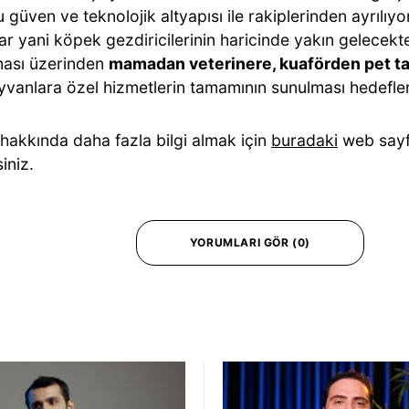
güven ve teknolojik altyapısı ile rakiplerinden ayrılıyor
lar yani köpek gezdiricilerinin haricinde yakın gelece
ası üzerinden
mamadan veterinere, kuaförden pet t
ayvanlara özel hizmetlerin tamamının sunulması hedefle
akkında daha fazla bilgi almak için
buradaki
web sayfa
siniz.
YORUMLARI GÖR (0)