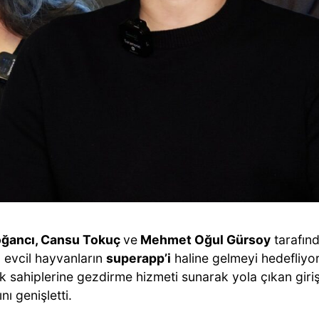
ğancı, Cansu Tokuç
ve
Mehmet Oğul Gürsoy
tarafınd
, evcil hayvanların
superapp’i
haline gelmeyi hedefliyo
ek sahiplerine gezdirme hizmeti sunarak yola çıkan giri
ı genişletti.