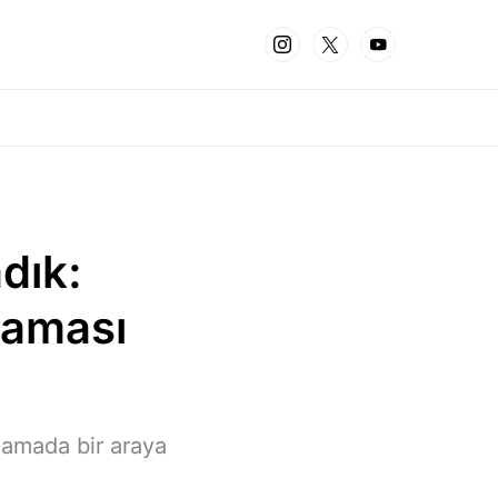
dık:
laması
lamada bir araya