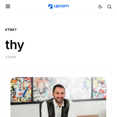
ETIKET
thy
3 içerik