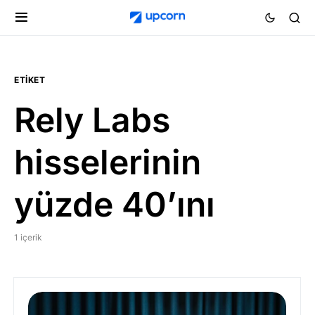
ETIKET
Rely Labs
hisselerinin
yüzde 40’ını
1 içerik