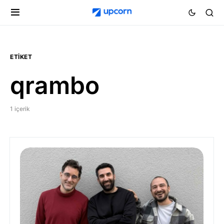
ETIKET
qrambo
1 içerik