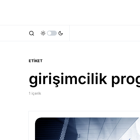
ETIKET
girişimcilik pr
1 içerik