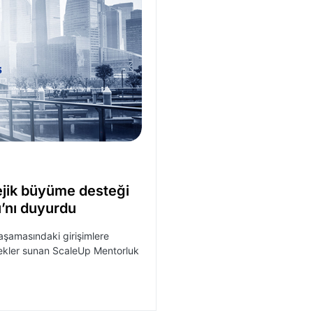
ejik büyüme desteği
’nı duyurdu
aşamasındaki girişimlere
tekler sunan ScaleUp Mentorluk