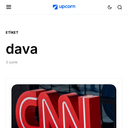
ETIKET
dava
3 içerik