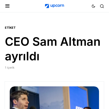
ETIKET
CEO Sam Altman
ayrıldı
1 içerik