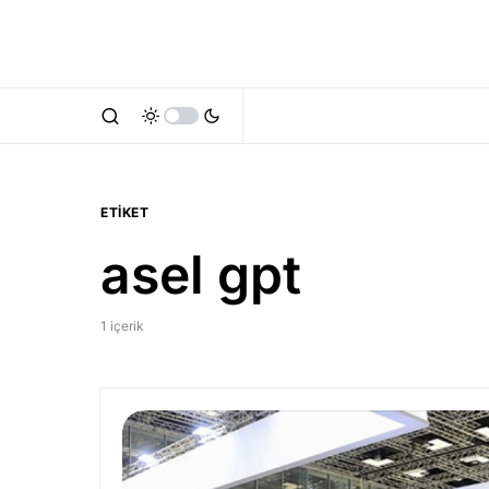
ETIKET
asel gpt
1 içerik