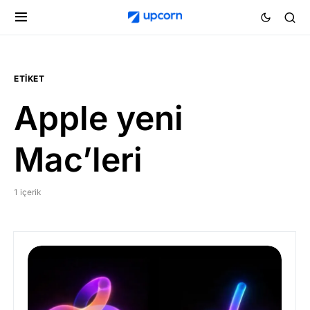
ETIKET
Apple yeni
Mac’leri
1 içerik