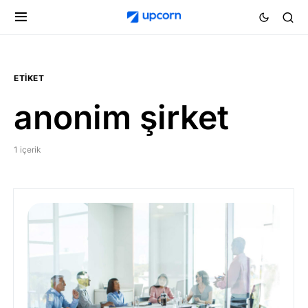
ETIKET
anonim şirket
1 içerik