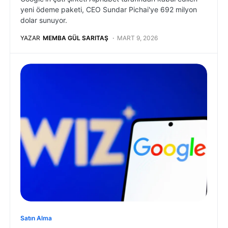
yeni ödeme paketi, CEO Sundar Pichai'ye 692 milyon
dolar sunuyor.
YAZAR
MEMBA GÜL SARITAŞ
MART 9, 2026
Satın Alma