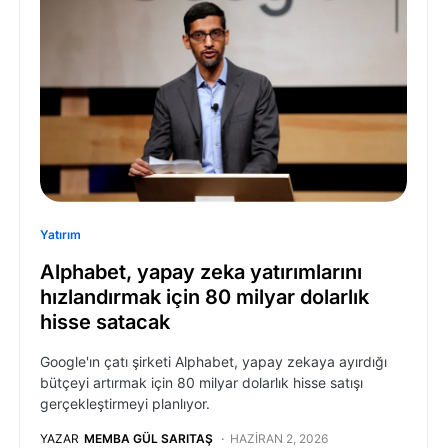
Yatırım
Alphabet, yapay zeka yatırımlarını
hızlandırmak için 80 milyar dolarlık
hisse satacak
Google'ın çatı şirketi Alphabet, yapay zekaya ayırdığı
bütçeyi artırmak için 80 milyar dolarlık hisse satışı
gerçekleştirmeyi planlıyor.
YAZAR
MEMBA GÜL SARITAŞ
HAZIRAN 2, 2026