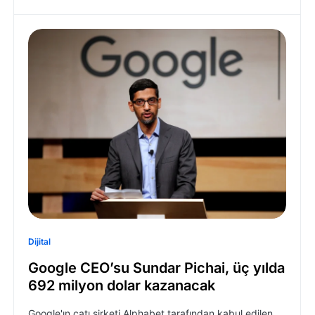
Dijital
Google CEO’su Sundar Pichai, üç yılda
692 milyon dolar kazanacak
Google'ın çatı şirketi Alphabet tarafından kabul edilen