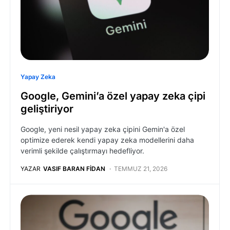
Yapay Zeka
Google, Gemini’a özel yapay zeka çipi
geliştiriyor
Google, yeni nesil yapay zeka çipini Gemin'a özel
optimize ederek kendi yapay zeka modellerini daha
verimli şekilde çalıştırmayı hedefliyor.
YAZAR
VASIF BARAN FIDAN
TEMMUZ 21, 2026