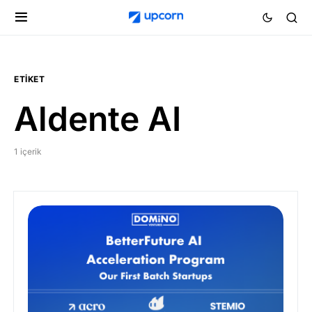
ETIKET
Aldente AI
1 içerik