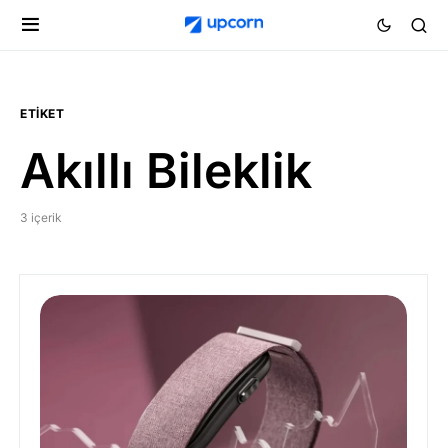
ETIKET
Akıllı Bileklik
3 içerik