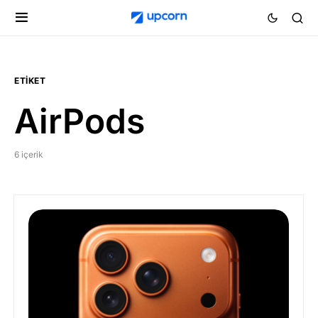
ETIKET
AirPods
6 içerik